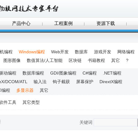
产品中心
工程案例
资源下载
手机编程
Windows编程
Web开发
数据库
游戏开发
网络编程
图形图像
数值算法/人工智能
区块链
书籍教程
其它
?
驱动编程
数据库编程
GDI/图象编程
C#编程
.NET编程
veX/DCOM/ATL
输入法
钩子截获
屏幕保护
DirextX编程
印编程
多显示器
其它
软件工具
其它类型
关键词