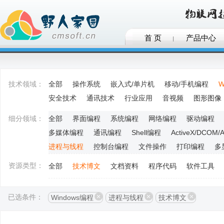
首 页
产品中心
技术领域：
全部
操作系统
嵌入式/单片机
移动/手机编程
W
安全技术
通讯技术
行业应用
音视频
图形图像
细分领域：
全部
界面编程
系统编程
网络编程
驱动编程
多媒体编程
通讯编程
Shell编程
ActiveX/DCOM/
进程与线程
控制台编程
文件操作
打印编程
多
资源类型：
全部
技术博文
文档资料
程序代码
软件工具
已选条件：
Windows编程
进程与线程
技术博文