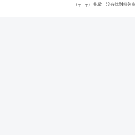
（┬＿┬） 抱歉，没有找到相关