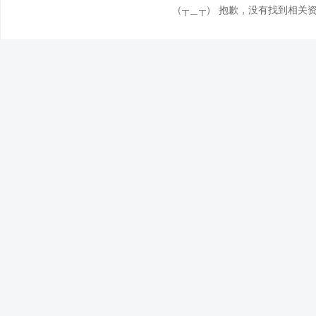
（┬＿┬） 抱歉，没有找到相关