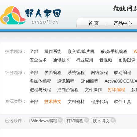
首 页
产品中心
技术领域：
全部
操作系统
嵌入式/单片机
移动/手机编程
W
安全技术
通讯技术
行业应用
音视频
图形图像
细分领域：
全部
界面编程
系统编程
网络编程
驱动编程
多媒体编程
通讯编程
Shell编程
ActiveX/DCOM/
进程与线程
控制台编程
文件操作
打印编程
多
资源类型：
全部
技术博文
文档资料
程序代码
软件工具
已选条件：
Windows编程
打印编程
技术博文