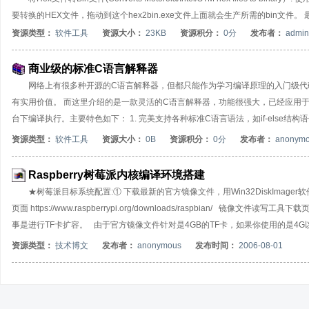
要转换的HEX文件，拖动到这个hex2bin.exe文件上面就会生产所需的bin文件。
资源类型：
软件工具
资源大小：
23KB
资源积分：
0分
发布者：
admini
商业级的标准C语言解释器
网络上有很多种开源的C语言解释器，但都只能作为学习编译原理的入门级代
有实用价值。 而这里介绍的是一款灵活的C语言解释器，功能很强大，已经应用
台下编译执行。主要特色如下： 1. 完美支持各种标准C语言语法，如if-else结构语句, 
型包括: char,short,int,string,float。3. 支持多维数组及指针。4.
资源类型：
软件工具
资源大小：
0B
资源积分：
0分
发布者：
anonym
支持局部变量层次化作用域7. 允许定义系统常量8 支持系统内部定义数据类型，但不支持
通过include加载其它源文件。11. 支持各种条件运算符 || &&12. 支持各种逻辑运算及位操作符
Raspberry树莓派内核编译环境搭建
★树莓派目标系统配置:① 下载最新的官方镜像文件，用Win32DiskIma
页面 https://www.raspberrypi.org/downloads/raspbian/ 镜像文件读写工具下载页面
事是进行TF卡扩容。 由于官方镜像文件针对是4GB的TF卡，如果你使用的是4G
方的命令：raspi-config进行自动全量扩充，然后重启机器即可。③ 执行rpi-
资源类型：
技术博文
发布者：
anonymous
发布时间：
2006-08-01
update是Raspbian内置的更新内核和相关固件的脚本，它的逻辑是去 https://github