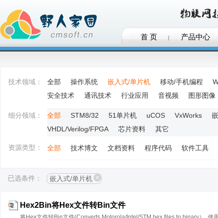
首 页
产品中心
技术领域：
全部
操作系统
嵌入式/单片机
移动/手机编程
W
安全技术
通讯技术
行业应用
音视频
图形图像
细分领域：
全部
STM8/32
51单片机
uCOS
VxWorks
嵌
VHDL/Verilog/FPGA
芯片资料
其它
资源类型：
全部
技术博文
文档资料
程序代码
软件工具
已选条件：
嵌入式/单片机
Hex2Bin将Hex文件转Bin文件
将Hex文件转Bin文件(Converts Motorola/Intel/STM hex files t