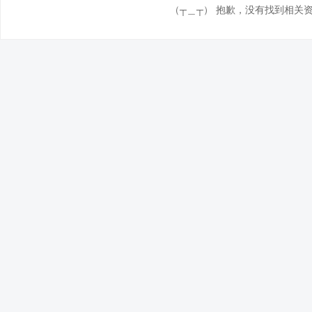
（┬＿┬） 抱歉，没有找到相关