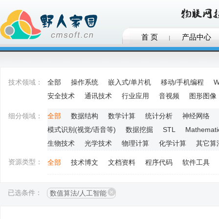
首 页
产品中心
技术领域：
全部
操作系统
嵌入式/单片机
移动/手机编程
W
安全技术
通讯技术
行业应用
音视频
图形图像
细分领域：
全部
数据结构
数学计算
统计分析
神经网络
模式识别(视觉/语音等)
数据挖掘
STL
Mathemati
生物技术
光学技术
物理计算
化学计算
其它算
资源类型：
全部
技术博文
文档资料
程序代码
软件工具
已选条件：
数值算法/人工智能