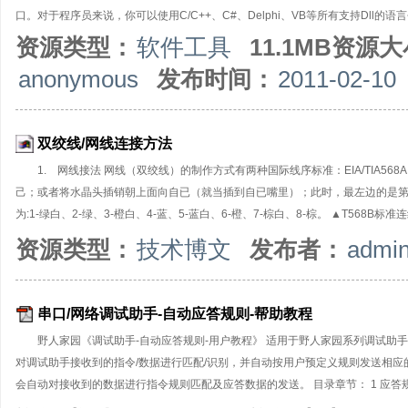
口。对于程序员来说，你可以使用C/C++、C#、Delphi、VB等所有支持Dll的
资源类型：
软件工具
11.1MB资源
anonymous
发布时间：
2011-02-10
双绞线/网线连接方法
1. 网线接法 网线（双绞线）的制作方式有两种国际线序标准：EIA/TIA568A
己；或者将水晶头插销朝上面向自已（就当插到自已嘴里）；此时，最左边的是第1
为:1-绿白、2-绿、3-橙白、4-蓝、5-蓝白、6-橙、7-棕白、8-棕。 ▲T568B标
8-棕。 双绞线的连接方法也主要有两种：分别为直通线缆、交叉线缆。直通线
资源类型：
技术博文
发布者：
admin
T568A或者T568B的接法。对于交叉电缆，水晶头一端采用T586A或者T568
T568B标准接法，则另一头交叉后为1-绿白、2-绿、3-橙白、4-棕白、5-棕、6-橙
串口/网络调试助手-自动应答规则-帮助教程
野人家园《调试助手-自动应答规则-用户教程》 适用于野人家园系列调试助手
对调试助手接收到的指令/数据进行匹配/识别，并自动按用户预定义规则发送相
会自动对接收到的数据进行指令规则匹配及应答数据的发送。 目录章节： 1 应答规则概述
函数详解 7 应答规则设计实例 ●在线帮助文档： 《野人家园-自动应答规则-在