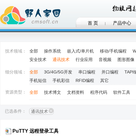
首 页
产品中心
技术领域：
全部
操作系统
嵌入式/单片机
移动/手机编程
W
安全技术
通讯技术
行业应用
音视频
图形图像
细分领域：
全部
3G/4G/5G开发
串口编程
并口编程
TAP
手机短信
手机彩信
RFID编程
其它
资源类型：
全部
技术博文
文档资料
程序代码
软件工具
已选条件：
通讯技术
PuTTY 远程登录工具