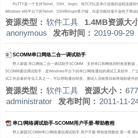
PuTTY是一个支持Telnet、SSH、rlogin、纯TCP以及串行连接的远程连
Windows x86平台下的Telnet、SSH和rlogin客户端，但是功能丝毫不逊色于商业
资源类型：
软件工具
1.4MB资源大
anonymous
发布时间：
2019-09-29
SCOMM串口网络二合一调试助手
野人家园 串口网络二合一调试助手SCOMM，支持串口和网络同时收发数据
SCOMM通信调试助手，是Windows平台下的串口/网络通信的调试工具软件
试工作必备的专业工具之一，可以帮助通信研发、测试人员检查目标终端软硬件
SCOMM通信调试助手是绿色软件，无需安装，只有一个执行文件，适用于各版本Wi
资源类型：
软件工具
资源大小：
67
信调试助手（使用不同的通信端口）。典型应用场合：使用本通信调试软件对接
administrator
发布时间：
2011-11-2
可自由设置串口号、波特率、校验位、数据位和停止位等（支持自定义非标准波特率）
状态位的检测控制；网络通信支持IPv4和IPv6两种协议，支持UDP、TCP通
串口/网络调试助手-SCOMM用户手册-帮助教程
野人家园SCOMM串口/网络通信调试助手-用户手册-帮助使用教程 第一章 调