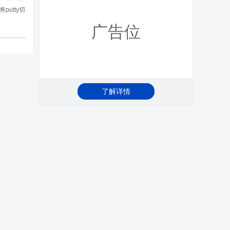
utty切
后，点击
广告位
窗口不能
了解详情