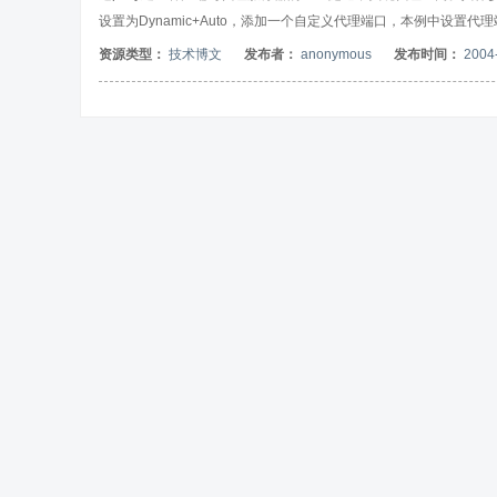
设置为Dynamic+Auto，添加一个自定义代理端口，本例中设置代理
换到Session面板，输入自己的代理服务器地址，port填SSH
资源类型：
技术博文
发布者：
anonymous
发布时间：
2004
Open按钮，连接代理服务器。在弹出的putty终端窗口中，输入
关闭，一旦关闭，SSH隧道也会自动关闭。(2)本地浏览器代理设置 以F