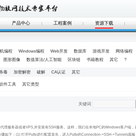
产品中心
工程案例
资源下载
手机编程
Windows编程
Web开发
数据库
游戏开发
网络编程
图形图像
数值算法/人工智能
区块链
书籍教程
其它
?
杀毒
加密解密
破解
CA认证
其它
软件工具
其它类型
关键词
服务器或者VPS,并安装有SSH服务。这样，我们在本地PC的Windows客户端，
1) 打开Putty进行配置首先，进入Putty的Connection->SSH->Tunnels