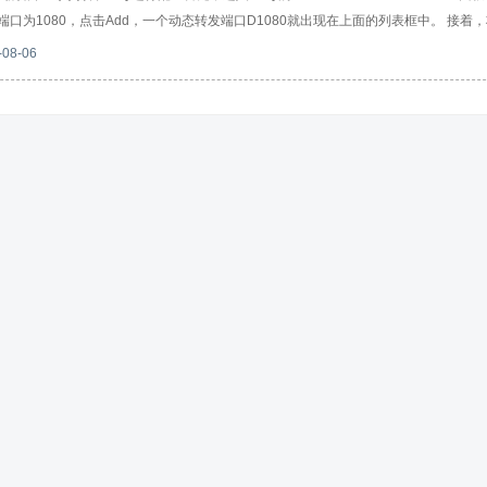
端口为1080，点击Add，一个动态转发端口D1080就出现在上面的列表框中。 接着，将p
服务端口（默认22），连接类型选择SSH。随便设置一个存档名字，并点击保存按钮。 最
-08-06
SSH的登录用户名密码，一旦登录成功，SSH隧道也随即建立成功。代理上网期间，终端
ireFox为例。可以通过安装配置SwitchyOmega插件，或者直接打开F