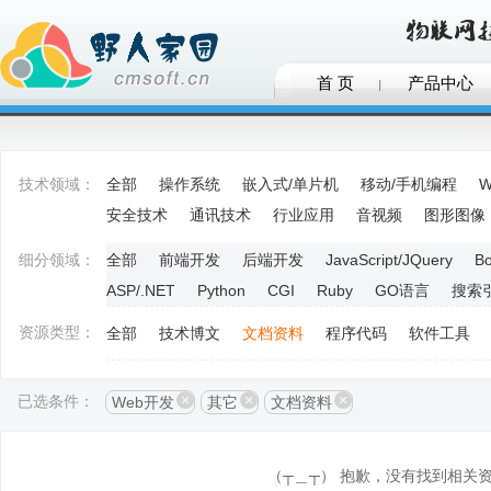
首 页
产品中心
技术领域：
全部
操作系统
嵌入式/单片机
移动/手机编程
W
安全技术
通讯技术
行业应用
音视频
图形图像
细分领域：
全部
前端开发
后端开发
JavaScript/JQuery
Bo
ASP/.NET
Python
CGI
Ruby
GO语言
搜索
资源类型：
全部
技术博文
文档资料
程序代码
软件工具
已选条件：
Web开发
其它
文档资料
（┬＿┬） 抱歉，没有找到相关