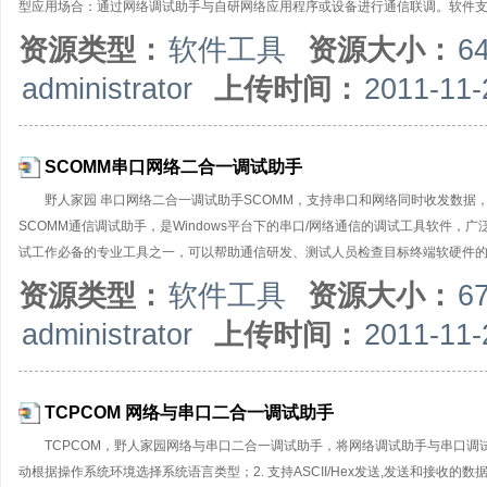
型应用场合：通过网络调试助手与自研网络应用程序或设备进行通信联调。软件支持 TCP Se
时，可以支持TCPServer防火墙，通过黑白名单管控客户端接入；支持单播/组播/
资源类型：
软件工具
资源大小：
6
进制和ASCII码之间任意转换；可以自动发送校验位，支持多种校验格式；支持
administrator
上传时间：
2011-11-
复功能；支持间隔发送，循环发送，批处理发送，输入数据可以从外部文件导入；
或数据，便于通信联调。NetAssist网络调试助手是绿色软件，无所安装，
SCOMM串口网络二合一调试助手
野人家园 串口网络二合一调试助手SCOMM，支持串口和网络同时收发数据
SCOMM通信调试助手，是Windows平台下的串口/网络通信的调试工具软件
试工作必备的专业工具之一，可以帮助通信研发、测试人员检查目标终端软硬件
SCOMM通信调试助手是绿色软件，无需安装，只有一个执行文件，适用于各版本Wi
资源类型：
软件工具
资源大小：
6
信调试助手（使用不同的通信端口）。典型应用场合：使用本通信调试软件对接
administrator
上传时间：
2011-11-
可自由设置串口号、波特率、校验位、数据位和停止位等（支持自定义非标准波特率）
状态位的检测控制；网络通信支持IPv4和IPv6两种协议，支持UDP、TCP通
TCPCOM 网络与串口二合一调试助手
TCPCOM，野人家园网络与串口二合一调试助手，将网络调试助手与串口调
动根据操作系统环境选择系统语言类型；2. 支持ASCII/Hex发送,发送和接收的数