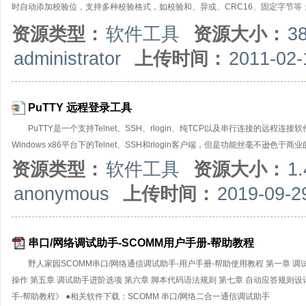
时自动添加校验位，支持多种校验格式，如校验和、异或、CRC16、固定字节等；
析成对应的ASCII码进行发送。5. 支持AT指令自动添加回车换行，启用该选项
资源类型：
软件工具
资源大小：
3
件,并支持数据文件和日志文件两种选项；7. 支持日志接收模式：接收内容时会自动
administrator
上传时间：
2011-02-
式；9. 支持任意间隔发送，循环发送；10.可以从文件导入数据用于发送；11.可
式TCP Server，TCP Client，UDP；【串口调试
PuTTY 远程登录工具
PuTTY是一个支持Telnet、SSH、rlogin、纯TCP以及串行连接的远程连
Windows x86平台下的Telnet、SSH和rlogin客户端，但是功能丝毫不逊色于商业
资源类型：
软件工具
资源大小：
1
anonymous
上传时间：
2019-09-2
串口/网络调试助手-SCOMM用户手册-帮助教程
野人家园SCOMM串口/网络通信调试助手-用户手册-帮助使用教程 第一章 调
操作 第五章 调试助手进阶选项 第六章 脚本代码语法规则 第七章 自动应答规则设
手-帮助教程》 ●相关软件下载：SCOMM 串口/网络二合一通信调试助手