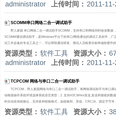
administrator
上传时间：
2011-11-
复功能；支持间隔发送，循环发送，批处理发送，输入数据可以从外部文件导入；
或数据，便于通信联调。NetAssist网络调试助手是绿色软件，无所安装，
SCOMM串口网络二合一调试助手
野人家园 串口网络二合一调试助手SCOMM，支持串口和网络同时收发数据
SCOMM通信调试助手，是Windows平台下的串口/网络通信的调试工具软件
试工作必备的专业工具之一，可以帮助通信研发、测试人员检查目标终端软硬件
SCOMM通信调试助手是绿色软件，无需安装，只有一个执行文件，适用于各版本Wi
资源类型：
软件工具
资源大小：
6
信调试助手（使用不同的通信端口）。典型应用场合：使用本通信调试软件对接
administrator
上传时间：
2011-11-
可自由设置串口号、波特率、校验位、数据位和停止位等（支持自定义非标准波特率）
状态位的检测控制；网络通信支持IPv4和IPv6两种协议，支持UDP、TCP通
TCPCOM 网络与串口二合一调试助手
TCPCOM，野人家园网络与串口二合一调试助手，将网络调试助手与串口调
动根据操作系统环境选择系统语言类型；2. 支持ASCII/Hex发送,发送和接收的数
时自动添加校验位，支持多种校验格式，如校验和、异或、CRC16、固定字节等；
析成对应的ASCII码进行发送。5. 支持AT指令自动添加回车换行，启用该选项
资源类型：
软件工具
资源大小：
3
件,并支持数据文件和日志文件两种选项；7. 支持日志接收模式：接收内容时会自动