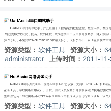
UartAssist串口调试助手
UartAssit串口调试助手，广泛应用于工控领域的数据监控、数据采集、
件的数据收发状况，提高开发的速度，成为您的串口应用的开发助手。野人家园UartA
操作系统，不需要dotNetFramework框架支持）。支持多串口，自动监测
非标准波特率）；支持各种软/硬件流控设置；支持对串口DCD、DTR、DSR、RT
资源类型：
软件工具
资源大小：
6
的数据可以在16进制和AscII码之间任意转换；可以自动发送校验位，支持多
administrator
上传时间：
2011-11-
规则，实现指令自动应答/回复功能；支持间隔发送，循环发送，批处理发送，输
发送预定义的指令或数据，便于通信联调。支持GPS调试、自动识别NMEA文本
NetAssist网络调试助手
NetAssist网络调试助手，支持IPv4和IPv6协议族，支持UDP/TCP/MQ
必备工具，帮助网络应用设计、开发、测试人员检查所开发的软/硬件网络数据收
型应用场合：通过网络调试助手与自研网络应用程序或设备进行通信联调。软件支持 TCP Se
时，可以支持TCPServer防火墙，通过黑白名单管控客户端接入；支持单播/组播/
资源类型：
软件工具
资源大小：
6
进制和ASCII码之间任意转换；可以自动发送校验位，支持多种校验格式；支持