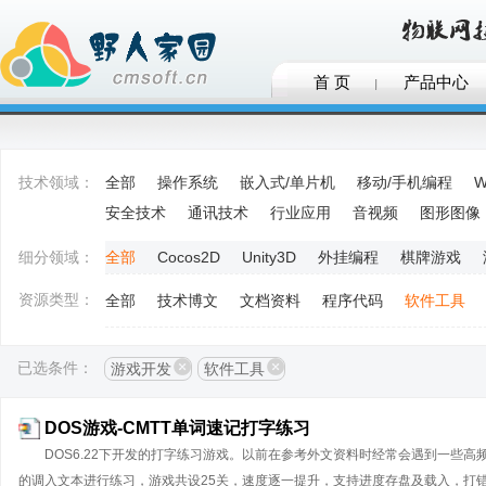
首 页
产品中心
技术领域：
全部
操作系统
嵌入式/单片机
移动/手机编程
W
安全技术
通讯技术
行业应用
音视频
图形图像
细分领域：
全部
Cocos2D
Unity3D
外挂编程
棋牌游戏
资源类型：
全部
技术博文
文档资料
程序代码
软件工具
已选条件：
游戏开发
软件工具
DOS游戏-CMTT单词速记打字练习
DOS6.22下开发的打字练习游戏。以前在参考外文资料时经常会遇到一些
的调入文本进行练习，游戏共设25关，速度逐一提升，支持进度存盘及载入，打错时有