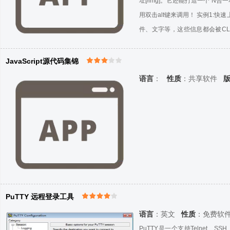
址[/img]。它还能打造一个“
用双击alt键来调用！ 实例1:快
件、文字等，这些信息都会被CLC
CLCL菜单，其中有剪贴板历史记录
你会发现CLCL居然能够记忆文
JavaScript源代码集锦
语言
：
性质
：共享软件
PuTTY 远程登录工具
语言
：英文
性质
：免费软
PuTTY是一个支持Telnet、