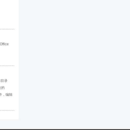
ffice
c目录
改的
文件，编辑