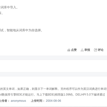
准词库中导入。
库。
测试，智能地从词库中为你选择。
点赞
举报
评论
应的英文单词，如果正确，则显示下一单词解释。另外程序可以作为英汉词典进行单词
据库引擎BDE才能运行。马上下载BDE(精简版1.09M)。DELHPI 5.0下编译通过
上传者：
anonymous
上传时间：
2004-08-06