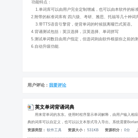
功能特点：
1.单词库可以由用户完全定制增减，也可以由本软件的标
2.附带的标准词库有:四六级、考研、雅思、托福等几十种词
3.带TTS语音引擎背，使背单词的时候脱离哑巴式英语。
4.背诵测试包括：英汉选择，汉英选择、单词拼写
5.测试单词数目由用户指定，但选词则由软件根据你之前的
6.自动升级功能.
用户评论：
我要评论
英文单词背诵词典
用来背单词的东东。使用时程序显示单词解释，由用户输入相
典的词库可以自定义，也可以以文本形式导入导出。系统需要Borland数
资源类型：
软件工具
资源大小：
531KB
资源积分：
0分